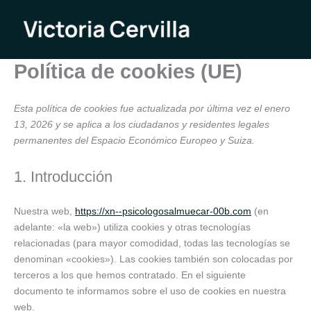
Consent
Ir
to
al
service
contenido
varios
Política de cookies (UE)
Esta política de cookies fue actualizada por última vez el enero
13, 2026 y se aplica a los ciudadanos y residentes legales
permanentes del Espacio Económico Europeo y Suiza.
1. Introducción
Nuestra web,
https://xn--psicologosalmuecar-00b.com
(en
adelante: «la web») utiliza cookies y otras tecnologías
relacionadas (para mayor comodidad, todas las tecnologías se
denominan «cookies»). Las cookies también son colocadas por
terceros a los que hemos contratado. En el siguiente
documento te informamos sobre el uso de cookies en nuestra
web.