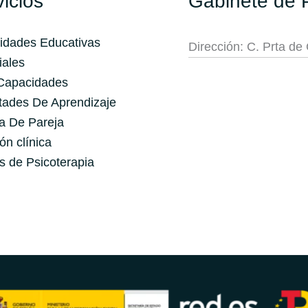
icios
Gabinete de 
idades Educativas
Dirección: C. Prta d
iales
 Capacidades
ltades De Aprendizaje
a De Pareja
ón clínica
s de Psicoterapia