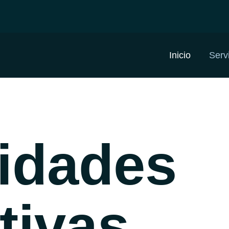
Inicio
Serv
idades
tivas