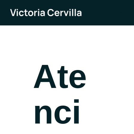
Ir
al
contenido
Ate
nci